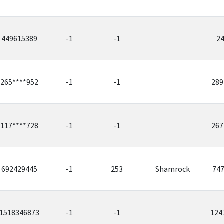
449615389
-1
-1
2
265****952
-1
-1
289
117****728
-1
-1
267
692429445
-1
253
Shamrock
74
1518346873
-1
-1
124