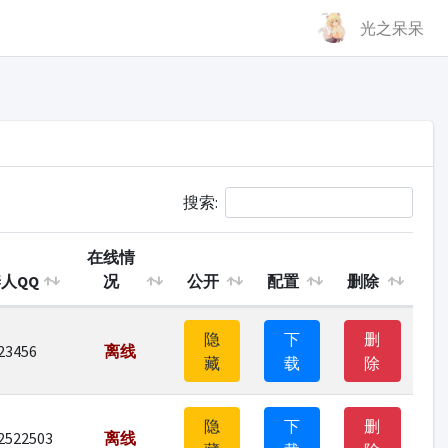
光之呆呆
搜索:
在线情
人QQ
况
公开
配置
删除
隐
下
删
23456
离线
藏
载
除
隐
下
删
2522503
离线