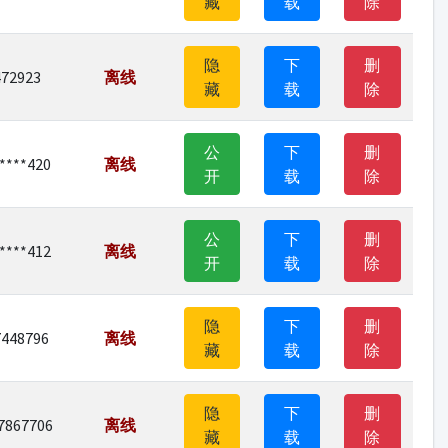
藏
载
除
隐
下
删
472923
离线
藏
载
除
公
下
删
****420
离线
开
载
除
公
下
删
****412
离线
开
载
除
隐
下
删
7448796
离线
藏
载
除
隐
下
删
7867706
离线
藏
载
除