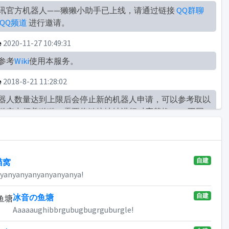
讯官方机器人——獭獭小助手已上线，请通过链接
QQ群聊
QQ频道
进行邀请。
e
2020-11-27 10:49:31
参考
Wiki
使用本服务。
e
2018-8-21 11:28:02
器人数量达到上限后会停止新的机器人申请，可以参考取以
獭窝中领养獭獭（需要将链接地址进行对应替换）。 不同
色表示：自动同意
加群邀请
，
好友邀请
，
均同意
窝
e
2018-8-20 16:31:30
自建
现问题请
喵窝
联系獭爹
，或
加入群聊
yanyanyanyanyanyanya!
e
2018-8-17 23:14:30
自建
冰音の鱼塘
养教程
点击此处
Aaaaaughibbrgubugbugrguburgle!
e
2018-8-17 20:09:48