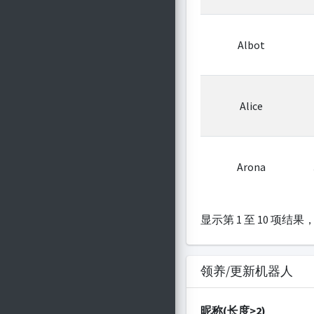
Albot
Alice
Arona
显示第 1 至 10 项结果，
领养/更新机器人
昵称(长度>2)