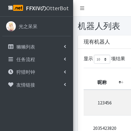
FFXIVの
OtterBot
机器人列表
光之呆呆
现有机器人
獭獭列表
显示
项结果
任务流程
狩猎时钟
昵称
友情链接
123456
2035423820