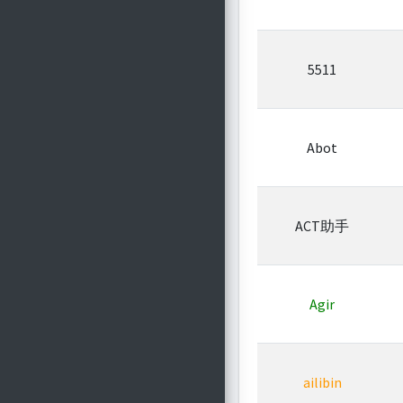
5511
Abot
ACT助手
Agir
ailibin