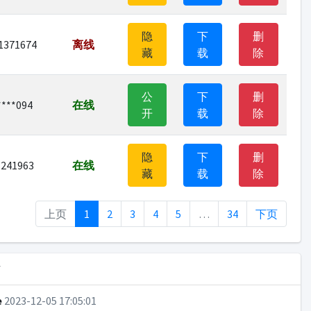
隐
下
删
1371674
离线
藏
载
除
公
下
删
****094
在线
开
载
除
隐
下
删
1241963
在线
藏
载
除
上页
1
2
3
4
5
…
34
下页
话
e
2023-12-05 17:05:01