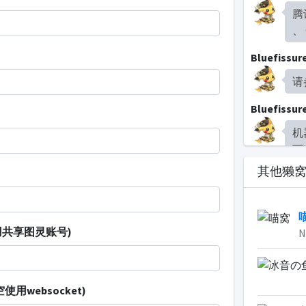
腾
、
Bluefissur
请
Bluefissur
机
下
颜
其他獭
Bluefissur
出
使用共享图灵账号)
N
Bluefissur
领
留空使用websocket)
Bluefissur