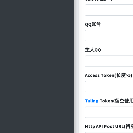
QQ账号
主人QQ
Access Token(长度>5)
Tuling
Token(留空
Http API Post URL(